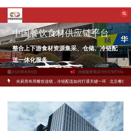
跳
至
内
容
中国餐饮食材供应链平台
整合上下游食材资源集采、仓储、冷链配
送一体化服务
2026年8月6日
冷链服务电话:19937817614
品食材流通难题？
杭州中央厨房布局餐饮连锁，冷链配送如何打通关键