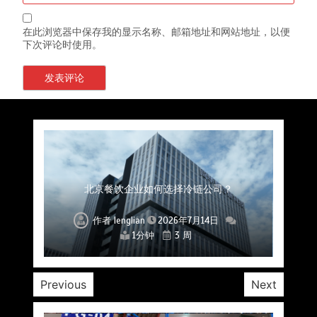
在此浏览器中保存我的显示名称、邮箱地址和网站地址，以便
下次评论时使用。
上海餐饮连锁加速，冷链配送如何破解冻品食材
杭州中央厨房布局餐饮连锁，冷链配送如何打通
深圳冷链物流如何护航餐饮连锁？冻品食材流通
武汉冻品配送三要素：控温、时效、低成本如何
重庆冷链布局解冻食材运输密码，餐饮连锁如何
北京餐饮仓配一体化的核心价值与落地实践解析
北京餐饮企业如何选择冷链公司？
流通难题？
稳控品质？
关键一环
全解析
兼得？
作者
作者
作者
作者
作者
作者
作者
lenglian
lenglian
lenglian
lenglian
lenglian
lenglian
lenglian
2026年7月14日
2026年7月14日
2026年7月14日
2026年7月14日
2026年7月14日
2026年7月14日
2026年7月14日
1分钟
1分钟
1分钟
1分钟
1分钟
1分钟
1分钟
3 周
3 周
3 周
3 周
3 周
3 周
3 周
Previous
Next