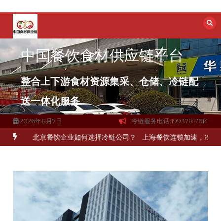
跳
至
内
容
中国餐饮食材供应链平台
整合上下游食材资源集采、仓储、冷链配
送一体化服务
2026年8月7日
冷链服务电话:19937817614
环
北京餐饮企业如何选择冷链公司？
上海餐饮连锁加速，冷链配送如