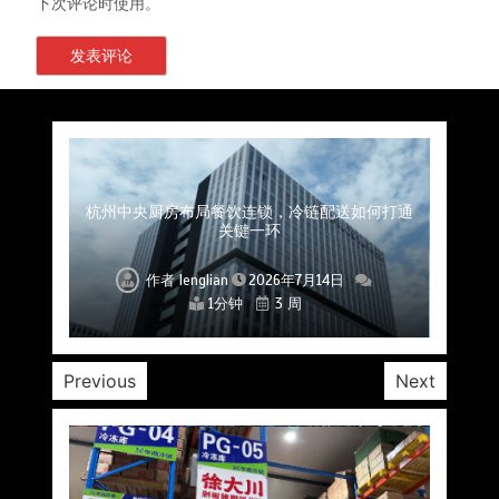
下次评论时使用。
上海餐饮连锁加速，冷链配送如何破解冻品食材
杭州中央厨房布局餐饮连锁，冷链配送如何打通
深圳冷链物流如何护航餐饮连锁？冻品食材流通
武汉冻品配送三要素：控温、时效、低成本如何
重庆冷链布局解冻食材运输密码，餐饮连锁如何
北京餐饮仓配一体化的核心价值与落地实践解析
北京餐饮企业如何选择冷链公司？
流通难题？
稳控品质？
关键一环
全解析
兼得？
作者
作者
作者
作者
作者
作者
作者
lenglian
lenglian
lenglian
lenglian
lenglian
lenglian
lenglian
2026年7月14日
2026年7月14日
2026年7月14日
2026年7月14日
2026年7月14日
2026年7月14日
2026年7月14日
1分钟
1分钟
1分钟
1分钟
1分钟
1分钟
1分钟
3 周
3 周
3 周
3 周
3 周
3 周
3 周
Previous
Next