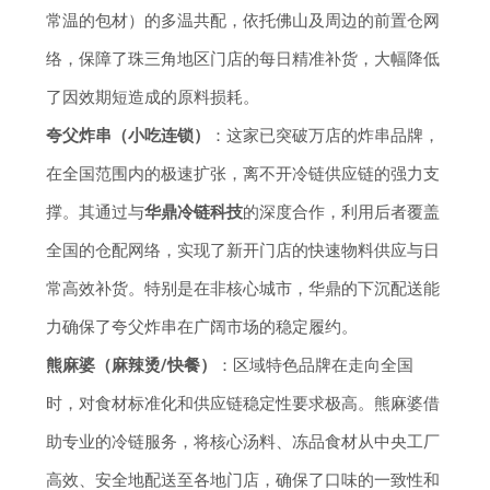
常温的包材）的多温共配，依托佛山及周边的前置仓网
络，保障了珠三角地区门店的每日精准补货，大幅降低
了因效期短造成的原料损耗。
夸父炸串（小吃连锁）
：这家已突破万店的炸串品牌，
在全国范围内的极速扩张，离不开冷链供应链的强力支
撑。其通过与
华鼎冷链科技
的深度合作，利用后者覆盖
全国的仓配网络，实现了新开门店的快速物料供应与日
常高效补货。特别是在非核心城市，华鼎的下沉配送能
力确保了夸父炸串在广阔市场的稳定履约。
熊麻婆（麻辣烫/快餐）
：区域特色品牌在走向全国
时，对食材标准化和供应链稳定性要求极高。熊麻婆借
助专业的冷链服务，将核心汤料、冻品食材从中央工厂
高效、安全地配送至各地门店，确保了口味的一致性和