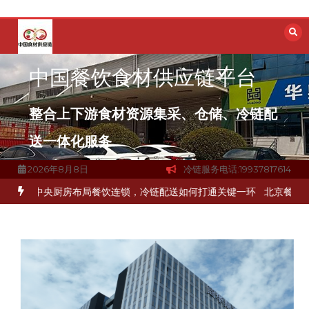
跳
至
内
容
中国餐饮食材供应链平台
整合上下游食材资源集采、仓储、冷链配
送一体化服务
2026年8月8日
冷链服务电话:19937817614
冻品食材流通难题？
杭州中央厨房布局餐饮连锁，冷链配送如何打通关