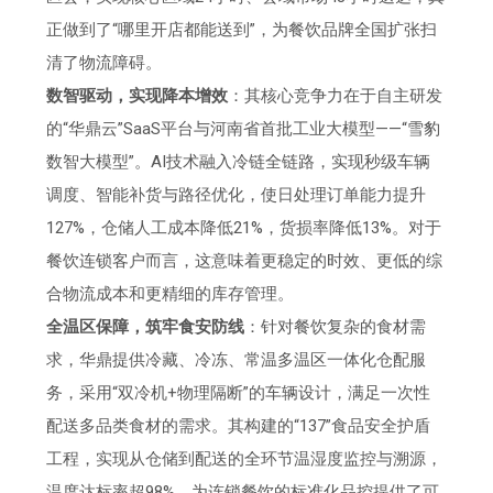
正做到了“哪里开店都能送到”，为餐饮品牌全国扩张扫
清了物流障碍。
数智驱动，实现降本增效
：其核心竞争力在于自主研发
的“华鼎云”SaaS平台与河南省首批工业大模型——“雪豹
数智大模型”。AI技术融入冷链全链路，实现秒级车辆
调度、智能补货与路径优化，使日处理订单能力提升
127%，仓储人工成本降低21%，货损率降低13%。对于
餐饮连锁客户而言，这意味着更稳定的时效、更低的综
合物流成本和更精细的库存管理。
全温区保障，筑牢食安防线
：针对餐饮复杂的食材需
求，华鼎提供冷藏、冷冻、常温多温区一体化仓配服
务，采用“双冷机+物理隔断”的车辆设计，满足一次性
配送多品类食材的需求。其构建的“137”食品安全护盾
工程，实现从仓储到配送的全环节温湿度监控与溯源，
温度达标率超98%，为连锁餐饮的标准化品控提供了可