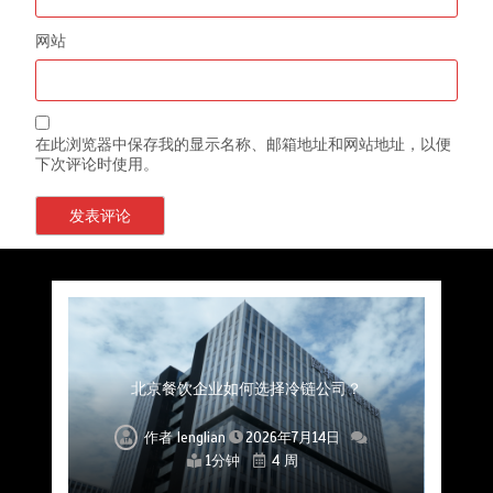
网站
在此浏览器中保存我的显示名称、邮箱地址和网站地址，以便
下次评论时使用。
上海餐饮连锁加速，冷链配送如何破解冻品食材
杭州中央厨房布局餐饮连锁，冷链配送如何打通
深圳冷链物流如何护航餐饮连锁？冻品食材流通
武汉冻品配送三要素：控温、时效、低成本如何
重庆冷链布局解冻食材运输密码，餐饮连锁如何
北京餐饮仓配一体化的核心价值与落地实践解析
北京餐饮企业如何选择冷链公司？
流通难题？
稳控品质？
关键一环
全解析
兼得？
作者
作者
作者
作者
作者
作者
作者
lenglian
lenglian
lenglian
lenglian
lenglian
lenglian
lenglian
2026年7月14日
2026年7月14日
2026年7月14日
2026年7月14日
2026年7月14日
2026年7月14日
2026年7月14日
1分钟
1分钟
1分钟
1分钟
1分钟
1分钟
1分钟
4 周
4 周
4 周
4 周
4 周
4 周
4 周