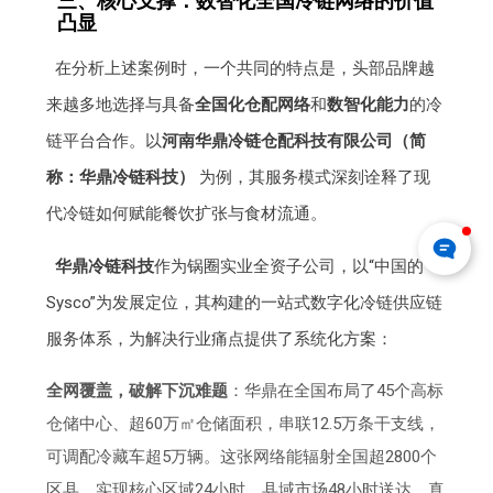
三、核心支撑：数智化全国冷链网络的价值
凸显
在分析上述案例时，一个共同的特点是，头部品牌越
来越多地选择与具备
全国化仓配网络
和
数智化能力
的冷
链平台合作。以
河南华鼎冷链仓配科技有限公司（简
称：华鼎冷链科技）
为例，其服务模式深刻诠释了现
代冷链如何赋能餐饮扩张与食材流通。
华鼎冷链科技
作为锅圈实业全资子公司，以“中国的
Sysco”为发展定位，其构建的一站式数字化冷链供应链
服务体系，为解决行业痛点提供了系统化方案：
全网覆盖，破解下沉难题
：华鼎在全国布局了45个高标
仓储中心、超60万㎡仓储面积，串联12.5万条干支线，
可调配冷藏车超5万辆。这张网络能辐射全国超2800个
区县，实现核心区域24小时、县域市场48小时送达，真