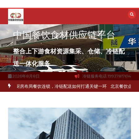
跳
至
内
容
中国餐饮食材供应链平台
整合上下游食材资源集采、仓储、冷链配
送一体化服务
2026年8月8日
冷链服务电话:19937817614
材流通难题？
杭州中央厨房布局餐饮连锁，冷链配送如何打通关键一环