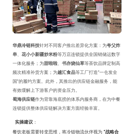
华鼎冷链科技
针对不同客户推出差异化方案：为
夸父炸
串
、
花小小新疆炒米粉
等万店连锁提供全国销储运数字
一体化服务；为
甜啦啦
、
书亦烧仙草
等茶饮品牌定制高
频次精准补货方案；为
越汇食品
等工厂打造“一仓发全
国”的履约方案。此外，其推出的供应链金融服务，能
有效缓解上下游客户的资金压力。
蜀海供应链
作为背靠海底捞的体系内服务商，在为中餐
连锁提供整体供应链解决方案方面经验丰富。
实操建议
：
餐饮老板需要转变思维，将冷链物流伙伴视为
“战略合