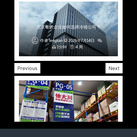
上海餐饮连锁加速，冷链配送如何破解冻品食材
杭州中央厨房布局餐饮连锁，冷链配送如何打通
深圳冷链物流如何护航餐饮连锁？冻品食材流通
武汉冻品配送三要素：控温、时效、低成本如何
重庆冷链布局解冻食材运输密码，餐饮连锁如何
北京餐饮仓配一体化的核心价值与落地实践解析
北京餐饮企业如何选择冷链公司？
流通难题？
稳控品质？
关键一环
全解析
兼得？
作者
作者
作者
作者
作者
作者
作者
lenglian
lenglian
lenglian
lenglian
lenglian
lenglian
lenglian
2026年7月14日
2026年7月14日
2026年7月14日
2026年7月14日
2026年7月14日
2026年7月14日
2026年7月14日
1分钟
1分钟
1分钟
1分钟
1分钟
1分钟
1分钟
4 周
4 周
4 周
4 周
4 周
4 周
4 周
Previous
Next