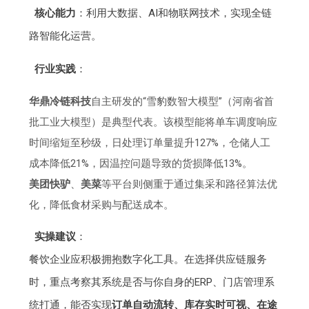
核心能力
：利用大数据、AI和物联网技术，实现全链
路智能化运营。
行业实践
：
华鼎冷链科技
自主研发的“雪豹数智大模型”（河南省首
批工业大模型）是典型代表。该模型能将单车调度响应
时间缩短至秒级，日处理订单量提升127%，仓储人工
成本降低21%，因温控问题导致的货损降低13%。
美团快驴
、
美菜
等平台则侧重于通过集采和路径算法优
化，降低食材采购与配送成本。
实操建议
：
餐饮企业应积极拥抱数字化工具。在选择供应链服务
时，重点考察其系统是否与你自身的ERP、门店管理系
统打通，能否实现
订单自动流转、库存实时可视、在途