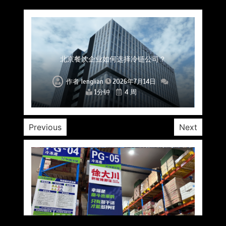
上海餐饮连锁加速，冷链配送如何破解冻品食材
杭州中央厨房布局餐饮连锁，冷链配送如何打通
深圳冷链物流如何护航餐饮连锁？冻品食材流通
武汉冻品配送三要素：控温、时效、低成本如何
重庆冷链布局解冻食材运输密码，餐饮连锁如何
北京餐饮仓配一体化的核心价值与落地实践解析
北京餐饮企业如何选择冷链公司？
流通难题？
稳控品质？
关键一环
全解析
兼得？
作者
作者
作者
作者
作者
作者
作者
lenglian
lenglian
lenglian
lenglian
lenglian
lenglian
lenglian
2026年7月14日
2026年7月14日
2026年7月14日
2026年7月14日
2026年7月14日
2026年7月14日
2026年7月14日
1分钟
1分钟
1分钟
1分钟
1分钟
1分钟
1分钟
4 周
4 周
4 周
4 周
4 周
4 周
4 周
Previous
Next