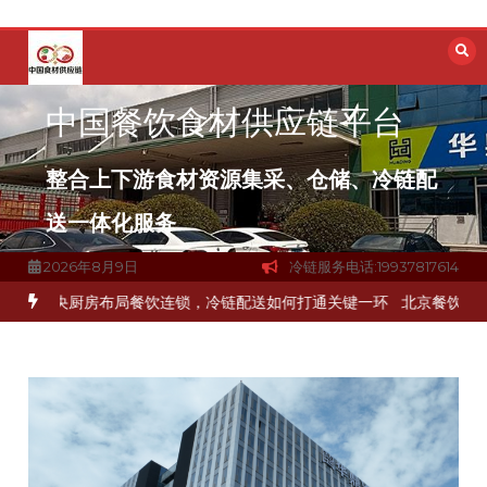
跳
至
内
容
中国餐饮食材供应链平台
整合上下游食材资源集采、仓储、冷链配
送一体化服务
2026年8月9日
冷链服务电话:19937817614
品食材流通难题？
杭州中央厨房布局餐饮连锁，冷链配送如何打通关键