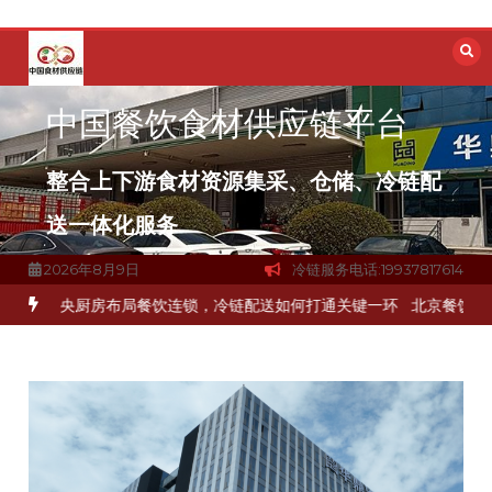
跳
至
内
容
中国餐饮食材供应链平台
整合上下游食材资源集采、仓储、冷链配
送一体化服务
2026年8月9日
冷链服务电话:19937817614
冻品食材流通难题？
杭州中央厨房布局餐饮连锁，冷链配送如何打通关键