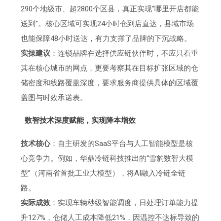
290个地级市、超2800个区县，真正实现“哪里开店都能
送到”。核心区域可实现24小时仓到店直达，县域市场
也能保障48小时送达，有力支撑了品牌的下沉战略。
实操建议
：连锁品牌在选择供应链伙伴时，不应只看重
其在核心城市的网点，更要考察其在目标扩张区域的仓
储密度和线路覆盖深度，要求服务商提供具体的区域覆
盖图与时效承诺表。
数智技术深度赋能，实现降本增效
技术核心
：自主研发的SaaS平台与人工智能模型是核
心竞争力。例如，华鼎冷链科技推出的“雪豹数智大模
型”（河南省首批工业大模型），将AI融入冷链全链
路。
实际成效
：实现车辆秒级智能调度，日处理订单能力提
升127%，仓储人工成本降低21%，因温控不达标导致的