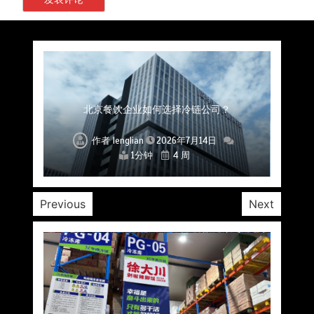
上海餐饮连锁加速，冷链配送如何破解冻品食材
杭州中央厨房布局餐饮连锁，冷链配送如何打通
深圳冷链物流如何护航餐饮连锁？冻品食材流通
武汉冻品配送三要素：控温、时效、低成本如何
重庆冷链布局解冻食材运输密码，餐饮连锁如何
北京餐饮仓配一体化的核心价值与落地实践解析
北京餐饮企业如何选择冷链公司？
流通难题？
稳控品质？
关键一环
全解析
兼得？
作者
作者
作者
作者
作者
作者
作者
lenglian
lenglian
lenglian
lenglian
lenglian
lenglian
lenglian
2026年7月14日
2026年7月14日
2026年7月14日
2026年7月14日
2026年7月14日
2026年7月14日
2026年7月14日
1分钟
1分钟
1分钟
1分钟
1分钟
1分钟
1分钟
4 周
4 周
4 周
4 周
4 周
4 周
4 周
Previous
Next