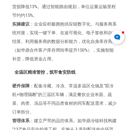
货损降低13%。通过智能路由规划，单位运量运输里程
节约约15%。
实操建议
：企业应积极拥抱供应链数字化。与服务商系
统对接，实现一键下单、在途可视化、电子签收和自动
结算。利用服务商的数据分析能力，优化自身库存周转
（如华鼎合作客户库存周转率提升150%），实施智能
补货，降低资金占用。
全温区精准管控，筑牢食安防线
硬件保障
：配备冷藏、冷冻、常温多温区仓储及“双冷
机+物理隔断”的三温区车辆，满足餐饮企业米面、蔬
菜、肉类、冻品等不同品类食材的同车配送需求，减少
订单拆分。
管理体系
：建立严苛的品控体系。如华鼎冷链科技构建
“137”食品安全护盾工程，实施从入库到配送的全环节