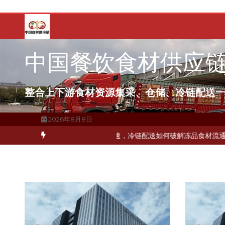
跳
至
内
容
中国餐饮食材供应
整合上下游食材资源集采、仓储、冷链配送
2026年8月8日
打通关键一环
北京餐饮企业如何选择冷链公司？
上海餐饮连锁加速，