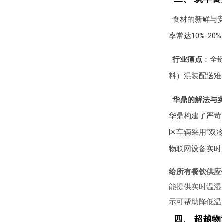
食材的新鲜与
率常达10%-2
行业痛点
：全
料）混装配送难
华鼎的解法与
华鼎构建了严苛
区车辆采用“双
物联网设备实时
给所有餐饮供应
能提供实时温湿
示可帮助降低温
四、 超越