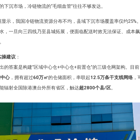
的下沉市场，冷链物流的“毛细血管”往往不够发达。
据显示，我国冷链物流资源分布不均，县域下沉市场覆盖率仅约25%
水，一旦向三四线乃至县城拓展，便面临配送时效无法保证、成本飙
。
实操建议
：
出的答案是构建“区域中心仓+中心仓+前置仓”的三级仓网架构。目
储中心
，拥有超过
60万㎡
的仓储面积，串联起
12.5万条干支线网络
，
能辐射全国除港澳台外所有省区，触达
超2800个县/区
。