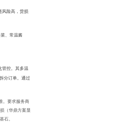
链风险高，货损
净菜、常温酱
化管控。其多温
需拆分订单。通过
准。要求服务商
损（华鼎方案显
基石。