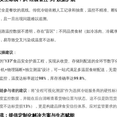
安全是餐饮的底线。传统冷链依赖人工记录和抽查，温控不精准、断
0%，且一旦出现问题难以追溯。
链路温控数据不透明，存在“盲区”；不同品类食材（如冷冻肉、冷藏
，易导致交叉污染或温度不达标。
实操建议
：
的“
137
”食品安全护盾工程，实现从收货、存储到配送的全环节数字
冷机+物理隔断+独立测温”设计，可一站式满足多温层食材配送，无
监控，温度达标率超过
98%
，库存准确率达
99.8%
。
链参与者的建议
：将“全程可视化溯源”作为选择冷链服务商的硬性标
度监控数据，并能在后台清晰查看货物位置与状态。这不仅是防范货
度不达标货损
13%
），更是构建品牌食安信任体系、应对监管要求的
物流：提供定制化解决方案与生态赋能