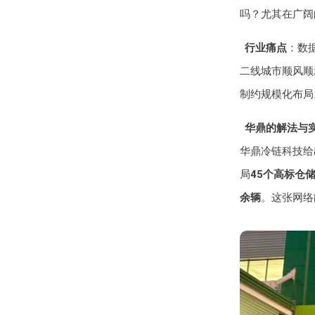
吗？尤其在广阔
行业痛点
：数
二线城市顺风顺
制约规模化布局
华鼎的解法与
华鼎冷链科技给
局
45个高标仓
余辆
。这张网络