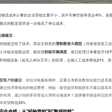
链物流成本占餐饮企业营收比重不小，其中车辆空驶率高达40%，装载
频次的配送需求进一步推高了单位成本。
实操建议
：
的钥匙交给了技术。其自主研发的
雪豹数智大模型
（河南省首批工业
入冷链全链路运营，能实现
秒级车辆调度
，使日处理订单量提升
127
化和智能设备（如无人AGV叉车）的应用，仓储人工成本降低
21%
，库
贸客户的建议
：评估冷链服务商时，应重点考察其数智化能力是否真
通过技术降低你的物流费用，例如：能否提供智能拼车方案以提高车
存布局，减少你的库存资金占用和仓储成本？选择像华鼎这样以技术
本有望降低
20%
。
安生命线：从“经验管控”到“数据护航”