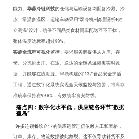
能力。
华鼎冷链科技
的仓储与运输设备均配备冷藏、冷
冻、常温多温区，运输车辆采用“双冷机+物理隔断+独
立测温”设计，确保不同品类食材同车配送互不干扰，
整体温度达标率超过98%。
实施全流程可视化监控
：要求服务商提供从入库、存
储、分拣到出库、在途、送达的全链条温湿度实时数
据，并能够在线溯源。华鼎构建的“137”食品安全护盾
工程，通过数字化系统实现全天候监控与预警，将库存
准确率保持在99.8%，有效筑牢食安防线。
痛点四：数字化水平低，供应链各环节“数据
孤岛”
许多连锁餐饮企业的供应链管理仍依赖人工和表格，
订单、库存、物流数据彼此割裂。这不仅导致补货不及