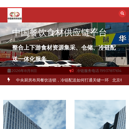
跳
至
内
容
中国餐饮食材供应链平台
整合上下游食材资源集采、仓储、冷链配
送一体化服务
2026年8月8日
冷链服务电话:19937817614
冻品食材流通难题？
杭州中央厨房布局餐饮连锁，冷链配送如何打通关