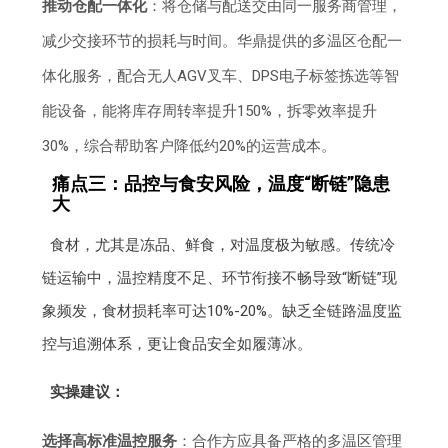
推动仓配一体化
：将仓储与配送交由同一服务商管理，
减少交接环节的损耗与时间。华鼎提供的多温区仓配一
体化服务，配合无人AGV叉车、DPS电子标签拣选等智
能设备，能将库存周转率提升150%，拆零效率提升
30%，综合帮助客户降低约20%的运营成本。
痛点三：品控与食安风险，温度“断链”隐患
大
食材，尤其是冻品、鲜食，对温度极为敏感。传统冷
链运输中，温控精度不足、环节衔接不畅导致“断链”现
象频发，食材损耗率可达10%-20%。缺乏全链路温度监
控与追溯体系，更让食品安全如履薄冰。
实操建议：
选择高标准温控服务
：合作方应具备严格的多温区管理