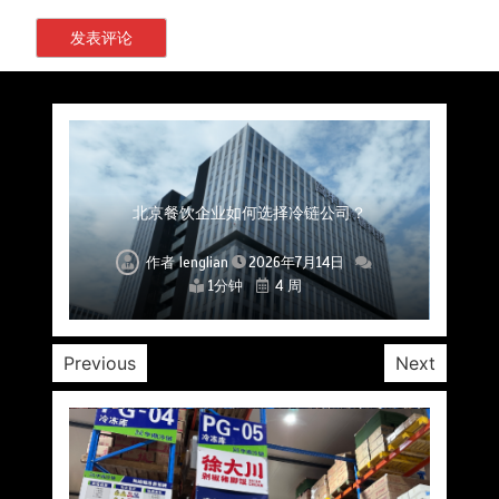
上海餐饮连锁加速，冷链配送如何破解冻品食材
杭州中央厨房布局餐饮连锁，冷链配送如何打通
深圳冷链物流如何护航餐饮连锁？冻品食材流通
武汉冻品配送三要素：控温、时效、低成本如何
重庆冷链布局解冻食材运输密码，餐饮连锁如何
北京餐饮仓配一体化的核心价值与落地实践解析
北京餐饮企业如何选择冷链公司？
流通难题？
稳控品质？
关键一环
全解析
兼得？
作者
作者
作者
作者
作者
作者
作者
lenglian
lenglian
lenglian
lenglian
lenglian
lenglian
lenglian
2026年7月14日
2026年7月14日
2026年7月14日
2026年7月14日
2026年7月14日
2026年7月14日
2026年7月14日
1分钟
1分钟
1分钟
1分钟
1分钟
1分钟
1分钟
4 周
4 周
4 周
4 周
4 周
4 周
4 周
Previous
Next