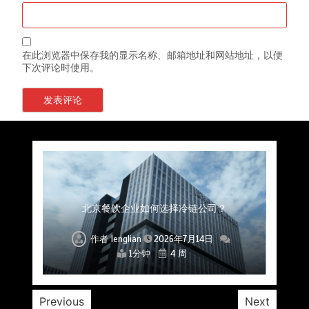
在此浏览器中保存我的显示名称、邮箱地址和网站地址，以便
下次评论时使用。
上海餐饮连锁加速，冷链配送如何破解冻品食材
杭州中央厨房布局餐饮连锁，冷链配送如何打通
深圳冷链物流如何护航餐饮连锁？冻品食材流通
武汉冻品配送三要素：控温、时效、低成本如何
重庆冷链布局解冻食材运输密码，餐饮连锁如何
北京餐饮仓配一体化的核心价值与落地实践解析
北京餐饮企业如何选择冷链公司？
流通难题？
稳控品质？
关键一环
全解析
兼得？
作者
作者
作者
作者
作者
作者
作者
lenglian
lenglian
lenglian
lenglian
lenglian
lenglian
lenglian
2026年7月14日
2026年7月14日
2026年7月14日
2026年7月14日
2026年7月14日
2026年7月14日
2026年7月14日
1分钟
1分钟
1分钟
1分钟
1分钟
1分钟
1分钟
4 周
4 周
4 周
4 周
4 周
4 周
4 周
Previous
Next