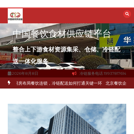
跳
至
内
容
中国餐饮食材供应链平台
整合上下游食材资源集采、仓储、冷链配
送一体化服务
2026年8月8日
冷链服务电话:19937817614
品食材流通难题？
杭州中央厨房布局餐饮连锁，冷链配送如何打通关键