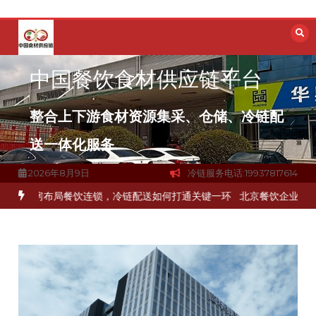
跳
至
内
容
中国餐饮食材供应链平台
整合上下游食材资源集采、仓储、冷链配
送一体化服务
2026年8月9日
冷链服务电话:19937817614
食材流通难题？
杭州中央厨房布局餐饮连锁，冷链配送如何打通关键一