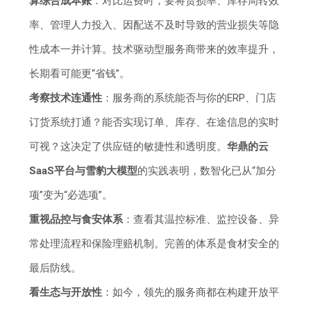
算综合成本账
：对比运费时，要将货损率、库存周转效
率、管理人力投入、因配送不及时导致的营业损失等隐
性成本一并计算。技术驱动型服务商带来的效率提升，
长期看可能更“省钱”。
考察技术连通性
：服务商的系统能否与你的ERP、门店
订货系统打通？能否实现订单、库存、在途信息的实时
可视？这决定了供应链的敏捷性和透明度。
华鼎的云
SaaS平台与雪豹大模型
的实践表明，数智化已从“加分
项”变为“必选项”。
重视品控与食安体系
：查看其温控标准、监控设备、异
常处理流程和保险理赔机制。完善的体系是食材安全的
最后防线。
看生态与开放性
：如今，领先的服务商都在构建开放平