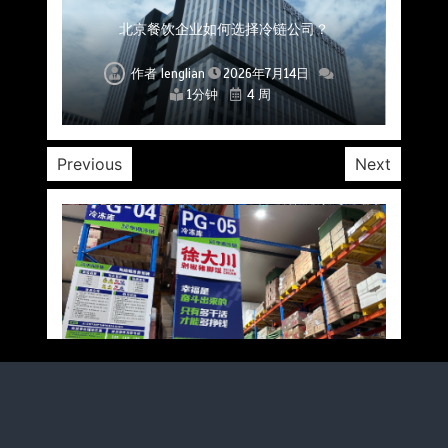
上海餐饮连锁加速，冷链配送如何破解冻品食材
杭州中央厨房布局餐饮连锁，冷链配送如何打通
深圳冷链物流如何护航餐饮连锁？冻品食材流通
武汉冻品配送三要素：控温、时效、低成本如何
重庆冷链布局解冻食材运输密码，餐饮连锁如何
北京餐饮仓配一体化的核心价值与落地实践解析
北京餐饮企业如何选择冷链公司？
流通难题？
稳控品质？
关键一环
全解析
兼得？
作者
作者
作者
作者
作者
作者
作者
lenglian
lenglian
lenglian
lenglian
lenglian
lenglian
lenglian
2026年7月14日
2026年7月14日
2026年7月14日
2026年7月14日
2026年7月14日
2026年7月14日
2026年7月14日
1分钟
1分钟
1分钟
1分钟
1分钟
1分钟
1分钟
4 周
4 周
4 周
4 周
4 周
4 周
4 周
Previous
Next