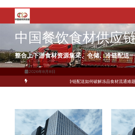
跳
至
内
容
中国餐饮食材供应
整合上下游食材资源集采、仓储、冷链配送
2026年8月8日
厨房布局餐饮连锁，冷链配送如何打通关键一环
北京餐饮企业如何选择