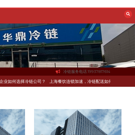
冷链服务电话:19937817614
杭州中央厨房布局餐饮连锁，冷链配送如何打通关键一环
北京餐饮企