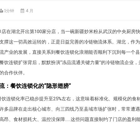
1分钟
4 月
串店在湖北开出第100家分店，当一碗新疆炒米粉从武汉的中央厨房
支撑这一切高效运转的，正是日益完善的冷链物流体系。湖北，作为
流产业的发展，直接关系到餐饮连锁化浪潮能否顺利下沉到每一个县
餐饮连锁扩张背后，默默扮演“冻品流通关键力量”的冷链物流企业，
的合作伙伴。
物流：餐饮连锁化的“隐形翅膀”
餐饮连锁化率已稳步提升至25%左右，这意味着标准化、规模化的食
许多品牌在走出核心城市、向三四线乃至县域市场扩张时，常常遭遇“
高昂、食材损耗大、温控没保障……这些问题直接制约了门店的盈利