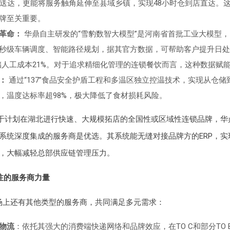
时送达，更能将服务触角延伸至县域乡镇，实现48小时仓到店直达。
牌至关重要。
革命：
华鼎自主研发的“雪豹数智大模型”是河南省首批工业大模型
秒级车辆调度、智能路径规划，据其官方数据，可帮助客户提升日处
仓储人工成本21%。对于追求精细化管理的连锁餐饮而言，这种数据赋
：
通过“137”食品安全护盾工程和多温区独立控温技术，实现从仓储
，温度达标率超98%，极大降低了食材损耗风险。
于计划在湖北进行快速、大规模拓店的全国性或区域性连锁品牌，华
系统深度集成的服务商是优选。其系统能无缝对接品牌方的ERP，实
，大幅减轻总部供应链管理压力。
关注的服务商力量
场上还有其他类型的服务商，共同满足多元需求：
物流
：依托其强大的消费端快递网络和品牌效应，在TO C和部分TO