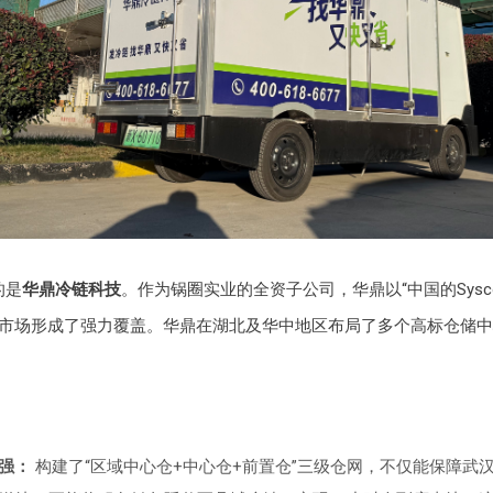
的是
华鼎冷链科技
。作为锅圈实业的全资子公司，华鼎以“中国的Sysc
市场形成了强力覆盖。华鼎在湖北及华中地区布局了多个高标仓储中
强：
构建了“区域中心仓+中心仓+前置仓”三级仓网，不仅能保障武