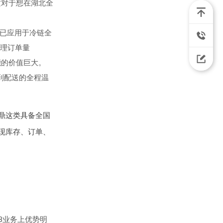
这对于想在湖北全
，已应用于冷链全
理订单量
能的价值巨大。
到配送的全程温
鼎这类具备全国
现库存、订单、
 B业务上优势明