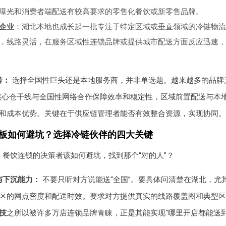
曝光和消费者端配送有较高要求的零售化餐饮或新零售品牌。
企业
：湖北本地也成长起一批专注于特定区域或垂直领域的冷链物流
，线路灵活，在服务区域性连锁品牌或提供城市配送方面反应迅速，
考：
选择全国性巨头还是本地服务商，并非单选题。越来越多的品牌
核心仓干线与全国性网络合作保障效率和稳定性，区域前置配送与本
和成本优势。关键在于供应链管理者能否有效整合资源，实现协同。
老板如何避坑？选择冷链伙伴的四大关键
，餐饮连锁的决策者该如何避坑，找到那个“对的人”？
与下沉能力：
不要只听对方说能送“全国”。要具体问清楚在湖北，尤
区的网点密度和配送时效。要求对方提供真实的线路覆盖图和典型区
技
之所以被许多万店连锁品牌青睐，正是其能实现“哪里开店都能送到