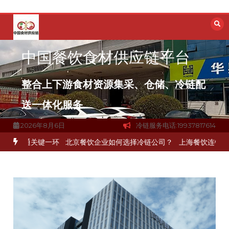
跳
至
内
容
中国餐饮食材供应链平台
整合上下游食材资源集采、仓储、冷链配
送一体化服务
2026年8月6日
冷链服务电话:19937817614
打通关键一环
北京餐饮企业如何选择冷链公司？
上海餐饮连锁加速，