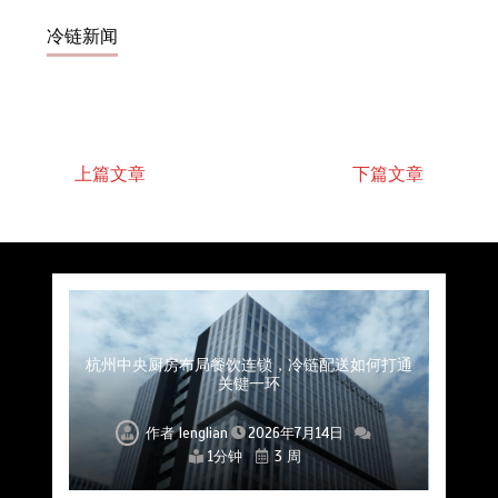
冷链新闻
上篇文章
下篇文章
上海餐饮连锁加速，冷链配送如何破解冻品食材
杭州中央厨房布局餐饮连锁，冷链配送如何打通
深圳冷链物流如何护航餐饮连锁？冻品食材流通
武汉冻品配送三要素：控温、时效、低成本如何
重庆冷链布局解冻食材运输密码，餐饮连锁如何
北京餐饮仓配一体化的核心价值与落地实践解析
北京餐饮企业如何选择冷链公司？
流通难题？
稳控品质？
关键一环
全解析
兼得？
作者
作者
作者
作者
作者
作者
作者
lenglian
lenglian
lenglian
lenglian
lenglian
lenglian
lenglian
2026年7月14日
2026年7月14日
2026年7月14日
2026年7月14日
2026年7月14日
2026年7月14日
2026年7月14日
1分钟
1分钟
1分钟
1分钟
1分钟
1分钟
1分钟
3 周
3 周
3 周
3 周
3 周
3 周
3 周