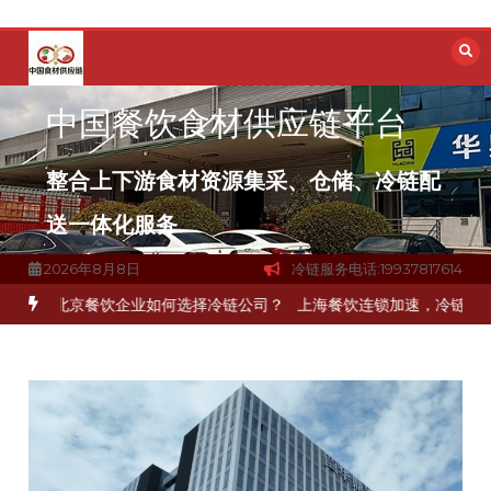
跳
至
内
容
中国餐饮食材供应链平台
整合上下游食材资源集采、仓储、冷链配
送一体化服务
2026年8月8日
冷链服务电话:19937817614
环
北京餐饮企业如何选择冷链公司？
上海餐饮连锁加速，冷链配送如何