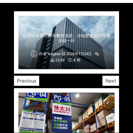
上海餐饮连锁加速，冷链配送如何破解冻品食材
杭州中央厨房布局餐饮连锁，冷链配送如何打通
深圳冷链物流如何护航餐饮连锁？冻品食材流通
武汉冻品配送三要素：控温、时效、低成本如何
重庆冷链布局解冻食材运输密码，餐饮连锁如何
北京餐饮仓配一体化的核心价值与落地实践解析
北京餐饮企业如何选择冷链公司？
流通难题？
稳控品质？
关键一环
全解析
兼得？
作者
作者
作者
作者
作者
作者
作者
lenglian
lenglian
lenglian
lenglian
lenglian
lenglian
lenglian
2026年7月14日
2026年7月14日
2026年7月14日
2026年7月14日
2026年7月14日
2026年7月14日
2026年7月14日
1分钟
1分钟
1分钟
1分钟
1分钟
1分钟
1分钟
4 周
4 周
4 周
4 周
4 周
4 周
4 周
Previous
Next