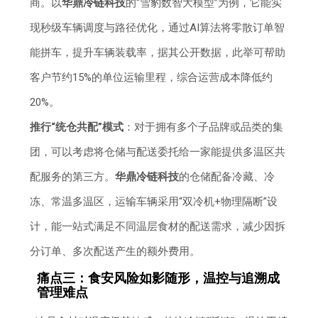
商。以
华鼎冷链科技
的“雪豹数智大模型”为例，它能实
现秒级车辆调度与路径优化，通过AI算法将零散订单智
能拼车，提升车辆装载率，据其公开数据，此举可帮助
客户节约15%的单位运输里程，综合运营成本降低约
20%。
推行“统仓共配”模式
：对于拥有多个子品牌或品类的集
团，可以考虑将仓储与配送委托给一家能提供多温区共
配服务的第三方。
华鼎冷链科技
的仓储配备冷藏、冷
冻、常温多温区，运输车辆采用“双冷机+物理隔断”设
计，能一站式满足不同温层食材的配送需求，减少因拆
分订单、多次配送产生的额外费用。
痛点三：食安风险如影随形，温控与追溯成
管理难点