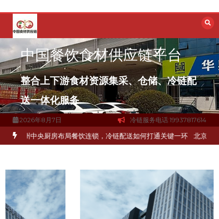
跳
至
内
容
中国餐饮食材供应链平台
整合上下游食材资源集采、仓储、冷链配
送一体化服务
2026年8月7日
冷链服务电话:19937817614
冻品食材流通难题？
杭州中央厨房布局餐饮连锁，冷链配送如何打通关