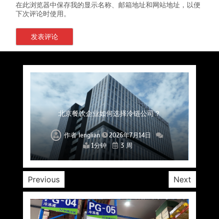
在此浏览器中保存我的显示名称、邮箱地址和网站地址，以便
下次评论时使用。
上海餐饮连锁加速，冷链配送如何破解冻品食材
杭州中央厨房布局餐饮连锁，冷链配送如何打通
深圳冷链物流如何护航餐饮连锁？冻品食材流通
武汉冻品配送三要素：控温、时效、低成本如何
重庆冷链布局解冻食材运输密码，餐饮连锁如何
北京餐饮仓配一体化的核心价值与落地实践解析
北京餐饮企业如何选择冷链公司？
流通难题？
稳控品质？
关键一环
全解析
兼得？
作者
作者
作者
作者
作者
作者
作者
lenglian
lenglian
lenglian
lenglian
lenglian
lenglian
lenglian
2026年7月14日
2026年7月14日
2026年7月14日
2026年7月14日
2026年7月14日
2026年7月14日
2026年7月14日
1分钟
1分钟
1分钟
1分钟
1分钟
1分钟
1分钟
3 周
3 周
3 周
3 周
3 周
3 周
3 周
Previous
Next