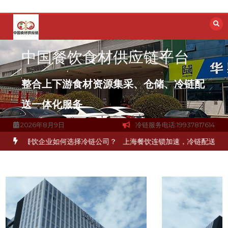
跳
至
内
容
中国餐饮食材供应链平台
整合上下游食材资源集采、仓储、冷链配
送一体化服务
2026年8月9日
冷链服务电话:19937817614
京餐饮企业如何选择冷链公司？
上海餐饮连锁加速，冷链配送如何破解