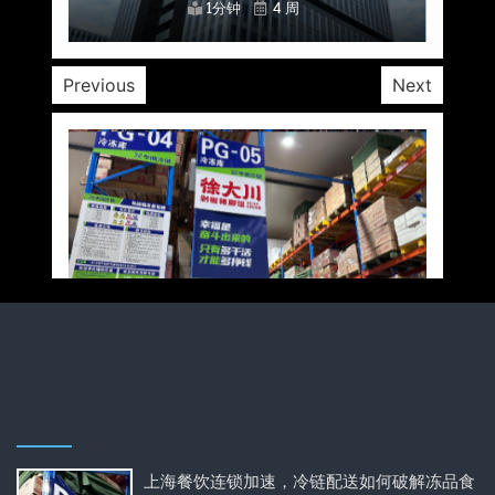
1分钟
1分钟
1分钟
1分钟
1分钟
1分钟
1分钟
4 周
4 周
4 周
4 周
4 周
4 周
4 周
Previous
Next
上海餐饮连锁加速，冷链配送如何破解冻品食