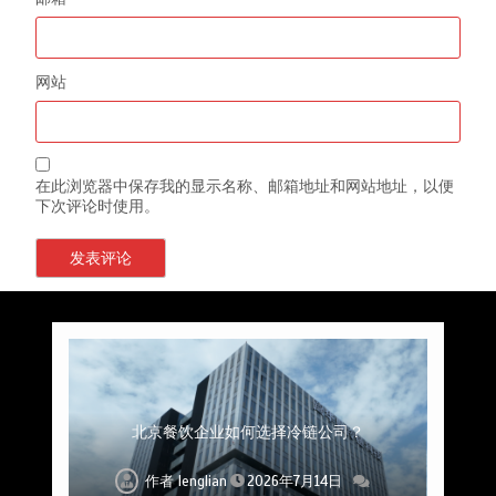
网站
在此浏览器中保存我的显示名称、邮箱地址和网站地址，以便
下次评论时使用。
上海餐饮连锁加速，冷链配送如何破解冻品食材
杭州中央厨房布局餐饮连锁，冷链配送如何打通
深圳冷链物流如何护航餐饮连锁？冻品食材流通
武汉冻品配送三要素：控温、时效、低成本如何
重庆冷链布局解冻食材运输密码，餐饮连锁如何
北京餐饮仓配一体化的核心价值与落地实践解析
北京餐饮企业如何选择冷链公司？
流通难题？
稳控品质？
关键一环
全解析
兼得？
作者
作者
作者
作者
作者
作者
作者
lenglian
lenglian
lenglian
lenglian
lenglian
lenglian
lenglian
2026年7月14日
2026年7月14日
2026年7月14日
2026年7月14日
2026年7月14日
2026年7月14日
2026年7月14日