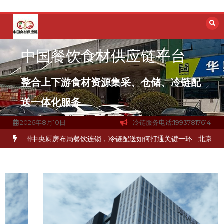
跳
至
内
容
中国餐饮食材供应链平台
整合上下游食材资源集采、仓储、冷链配
送一体化服务
2026年8月10日
冷链服务电话:19937817614
品食材流通难题？
杭州中央厨房布局餐饮连锁，冷链配送如何打通关键