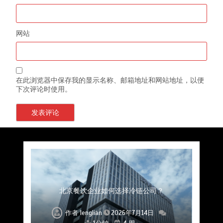
网站
在此浏览器中保存我的显示名称、邮箱地址和网站地址，以便
下次评论时使用。
上海餐饮连锁加速，冷链配送如何破解冻品食材
杭州中央厨房布局餐饮连锁，冷链配送如何打通
深圳冷链物流如何护航餐饮连锁？冻品食材流通
武汉冻品配送三要素：控温、时效、低成本如何
重庆冷链布局解冻食材运输密码，餐饮连锁如何
北京餐饮仓配一体化的核心价值与落地实践解析
北京餐饮企业如何选择冷链公司？
流通难题？
稳控品质？
关键一环
全解析
兼得？
作者
作者
作者
作者
作者
作者
作者
lenglian
lenglian
lenglian
lenglian
lenglian
lenglian
lenglian
2026年7月14日
2026年7月14日
2026年7月14日
2026年7月14日
2026年7月14日
2026年7月14日
2026年7月14日