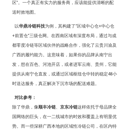
区”。一个真正有实力的服务商，应该能提供清晰的配
送时效地图。
以
华鼎冷链科技
为例，其构建了“区域中心仓+中心仓
+前置仓”三级仓网。在西南区域有深度布局，通过与成
都零度冷链等区域伙伴的战略合作，强化了云贵川渝及
广西的履约能力。这意味着，如果你的品牌从南宁出
发，想在百色、河池开店，或者进军云南、贵州，它能
提供从南宁仓直发，或通过区域枢纽仓中转的稳定48小
时送达服务，真正解决下沉市场的配送难题。
对比参考：
除了华鼎，像
顺丰冷链
、
京东冷链
这样依托于母品牌全
国网络的巨头，在一二线城市的时效和覆盖上有明显优
势。而一些深耕广西本地的区域性冷链公司，在区内特