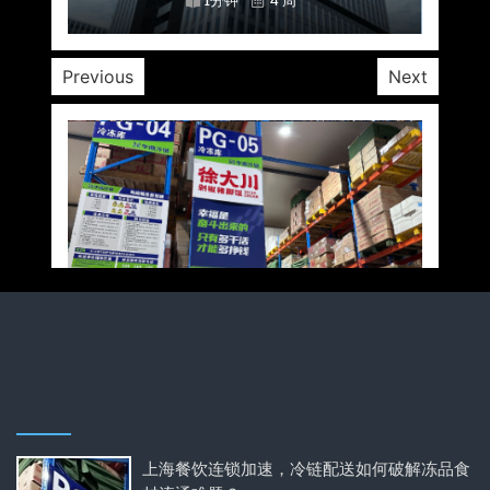
1分钟
1分钟
1分钟
1分钟
1分钟
1分钟
1分钟
4 周
4 周
4 周
4 周
4 周
4 周
4 周
Previous
Next
上海餐饮连锁加速，冷链配送如何破解冻品食