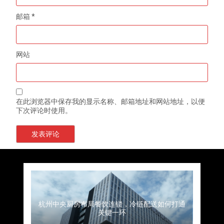
邮箱
*
网站
在此浏览器中保存我的显示名称、邮箱地址和网站地址，以便
下次评论时使用。
上海餐饮连锁加速，冷链配送如何破解冻品食材
杭州中央厨房布局餐饮连锁，冷链配送如何打通
深圳冷链物流如何护航餐饮连锁？冻品食材流通
武汉冻品配送三要素：控温、时效、低成本如何
重庆冷链布局解冻食材运输密码，餐饮连锁如何
北京餐饮仓配一体化的核心价值与落地实践解析
北京餐饮企业如何选择冷链公司？
流通难题？
稳控品质？
关键一环
全解析
兼得？