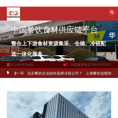
跳
至
内
容
中国餐饮食材供应链平台
整合上下游食材资源集采、仓储、冷链配
送一体化服务
2026年8月8日
冷链服务电话:19937817614
关键一环
北京餐饮企业如何选择冷链公司？
上海餐饮连锁加速，冷链配