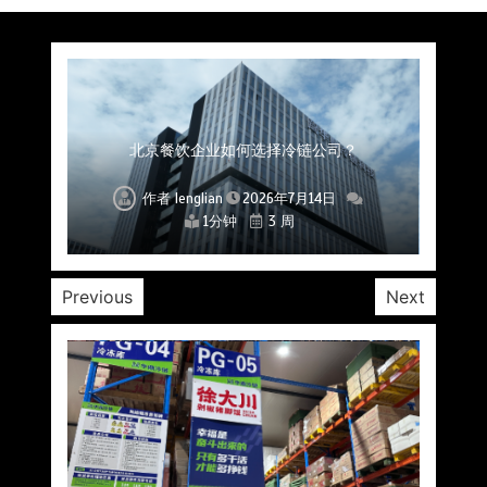
上海餐饮连锁加速，冷链配送如何破解冻品食材
杭州中央厨房布局餐饮连锁，冷链配送如何打通
深圳冷链物流如何护航餐饮连锁？冻品食材流通
武汉冻品配送三要素：控温、时效、低成本如何
重庆冷链布局解冻食材运输密码，餐饮连锁如何
北京餐饮仓配一体化的核心价值与落地实践解析
北京餐饮企业如何选择冷链公司？
流通难题？
稳控品质？
关键一环
全解析
兼得？
作者
作者
作者
作者
作者
作者
作者
lenglian
lenglian
lenglian
lenglian
lenglian
lenglian
lenglian
2026年7月14日
2026年7月14日
2026年7月14日
2026年7月14日
2026年7月14日
2026年7月14日
2026年7月14日
1分钟
1分钟
1分钟
1分钟
1分钟
1分钟
1分钟
3 周
3 周
3 周
3 周
3 周
3 周
3 周
Previous
Next