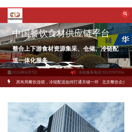
跳
至
内
容
中国餐饮食材供应链平台
整合上下游食材资源集采、仓储、冷链配
送一体化服务
2026年8月7日
冷链服务电话:19937817614
品食材流通难题？
杭州中央厨房布局餐饮连锁，冷链配送如何打通关键