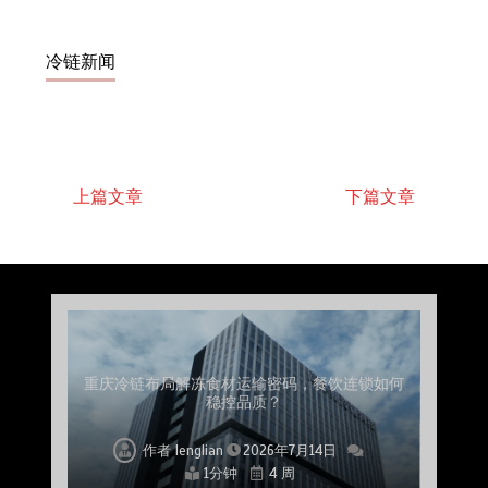
冷链新闻
上篇文章
下篇文章
上海餐饮连锁加速，冷链配送如何破解冻品食材
杭州中央厨房布局餐饮连锁，冷链配送如何打通
深圳冷链物流如何护航餐饮连锁？冻品食材流通
武汉冻品配送三要素：控温、时效、低成本如何
重庆冷链布局解冻食材运输密码，餐饮连锁如何
北京餐饮仓配一体化的核心价值与落地实践解析
北京餐饮企业如何选择冷链公司？
流通难题？
稳控品质？
关键一环
全解析
兼得？
作者
作者
作者
作者
作者
作者
作者
lenglian
lenglian
lenglian
lenglian
lenglian
lenglian
lenglian
2026年7月14日
2026年7月14日
2026年7月14日
2026年7月14日
2026年7月14日
2026年7月14日
2026年7月14日
1分钟
1分钟
1分钟
1分钟
1分钟
1分钟
1分钟
4 周
4 周
4 周
4 周
4 周
4 周
4 周