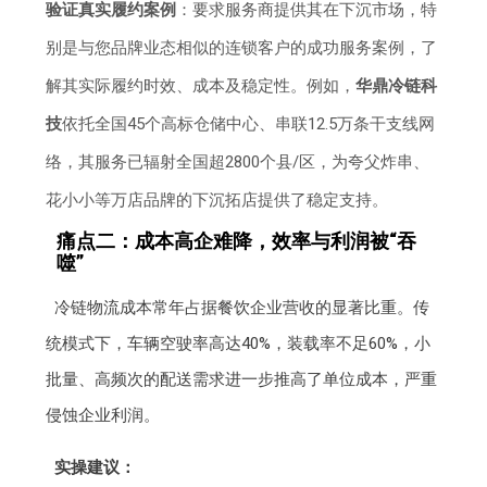
验证真实履约案例
：要求服务商提供其在下沉市场，特
别是与您品牌业态相似的连锁客户的成功服务案例，了
解其实际履约时效、成本及稳定性。例如，
华鼎冷链科
技
依托全国45个高标仓储中心、串联12.5万条干支线网
络，其服务已辐射全国超2800个县/区，为夸父炸串、
花小小等万店品牌的下沉拓店提供了稳定支持。
痛点二：成本高企难降，效率与利润被“吞
噬”
冷链物流成本常年占据餐饮企业营收的显著比重。传
统模式下，车辆空驶率高达40%，装载率不足60%，小
批量、高频次的配送需求进一步推高了单位成本，严重
侵蚀企业利润。
实操建议：