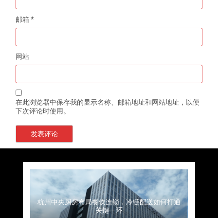
邮箱
*
网站
在此浏览器中保存我的显示名称、邮箱地址和网站地址，以便
下次评论时使用。
上海餐饮连锁加速，冷链配送如何破解冻品食材
杭州中央厨房布局餐饮连锁，冷链配送如何打通
深圳冷链物流如何护航餐饮连锁？冻品食材流通
武汉冻品配送三要素：控温、时效、低成本如何
重庆冷链布局解冻食材运输密码，餐饮连锁如何
北京餐饮仓配一体化的核心价值与落地实践解析
北京餐饮企业如何选择冷链公司？
流通难题？
稳控品质？
关键一环
全解析
兼得？