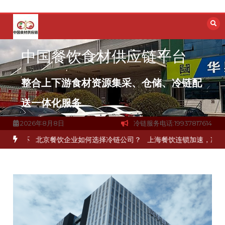
跳
至
内
容
中国餐饮食材供应链平台
整合上下游食材资源集采、仓储、冷链配
送一体化服务
2026年8月8日
冷链服务电话:19937817614
一环
北京餐饮企业如何选择冷链公司？
上海餐饮连锁加速，冷链配送如