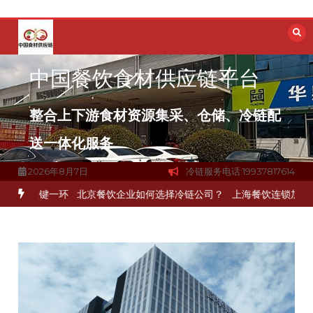
跳
至
内
容
中国餐饮食材供应链平台
整合上下游食材资源集采、仓储、冷链配
送一体化服务
2026年8月7日
冷链服务电话:19937817614
通关键一环
北京餐饮企业如何选择冷链公司？
上海餐饮连锁加速，冷