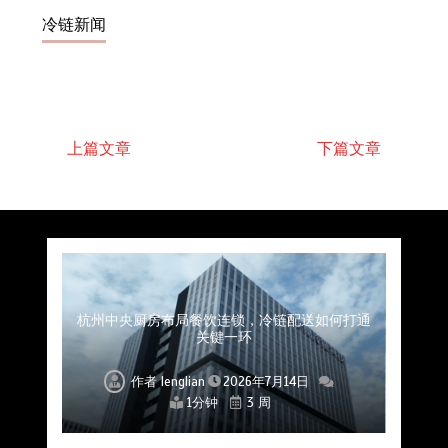
冷链新闻
上篇文章
下篇文章
上海餐饮连锁加速，冷链配送如何破解冻品食材
杭州中央厨房布局餐饮连锁，冷链配送如何打通
深圳冷链物流如何护航餐饮连锁？冻品食材流通
武汉冻品配送三要素：控温、时效、低成本如何
重庆冷链布局解冻食材运输密码，餐饮连锁如何
北京餐饮仓配一体化的核心价值与落地实践解析
北京餐饮企业如何选择冷链公司？
流通难题？
稳控品质？
关键一环
全解析
兼得？
作者
作者
作者
作者
作者
作者
作者
lenglian
lenglian
lenglian
lenglian
lenglian
lenglian
lenglian
2026年7月14日
2026年7月14日
2026年7月14日
2026年7月14日
2026年7月14日
2026年7月14日
2026年7月14日
1分钟
1分钟
1分钟
1分钟
1分钟
1分钟
1分钟
3 周
3 周
3 周
3 周
3 周
3 周
3 周