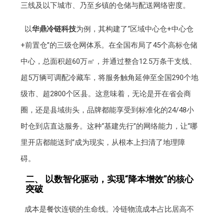
三线及以下城市、乃至乡镇的仓储与配送网络密度。
以
华鼎冷链科技
为例，其构建了“区域中心仓+中心仓
+前置仓”的三级仓网体系。在全国布局了45个高标仓储
中心，总面积超60万㎡，并通过整合12.5万条干支线、
超5万辆可调配冷藏车，将服务触角延伸至全国290个地
级市、超2800个区县。这意味着，无论是开在省会商
圈，还是县域街头，品牌都能享受到标准化的24/48小
时仓到店直达服务。这种“基建先行”的网络能力，让“哪
里开店都能送到”成为现实，从根本上扫清了地理障
碍。
二、 以数智化驱动，实现“降本增效”的核心
突破
成本是餐饮连锁的生命线。冷链物流成本占比居高不