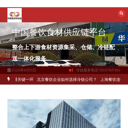
跳
至
内
容
中国餐饮食材供应链平台
整合上下游食材资源集采、仓储、冷链配
送一体化服务
2026年8月9日
冷链服务电话:19937817614
打通关键一环
北京餐饮企业如何选择冷链公司？
上海餐饮连锁加速，