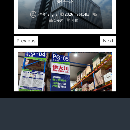
北京餐饮仓配一体化的核心价值与落地实践解析
北京餐饮企业如何选择冷链公司？
流通难题？
稳控品质？
关键一环
全解析
兼得？
作者
作者
作者
作者
作者
作者
作者
lenglian
lenglian
lenglian
lenglian
lenglian
lenglian
lenglian
2026年7月14日
2026年7月14日
2026年7月14日
2026年7月14日
2026年7月14日
2026年7月14日
2026年7月14日
1分钟
1分钟
1分钟
1分钟
1分钟
1分钟
1分钟
4 周
4 周
4 周
4 周
4 周
4 周
4 周
Previous
Next