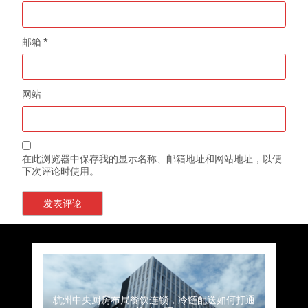
邮箱
*
网站
在此浏览器中保存我的显示名称、邮箱地址和网站地址，以便
下次评论时使用。
上海餐饮连锁加速，冷链配送如何破解冻品食材
杭州中央厨房布局餐饮连锁，冷链配送如何打通
深圳冷链物流如何护航餐饮连锁？冻品食材流通
武汉冻品配送三要素：控温、时效、低成本如何
重庆冷链布局解冻食材运输密码，餐饮连锁如何