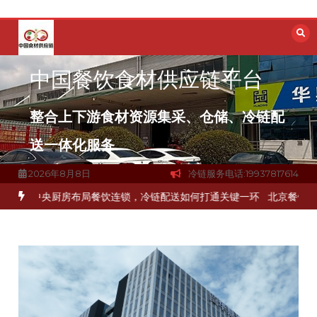
跳
至
内
容
中国餐饮食材供应链平台
整合上下游食材资源集采、仓储、冷链配
送一体化服务
2026年8月8日
冷链服务电话:19937817614
品食材流通难题？
杭州中央厨房布局餐饮连锁，冷链配送如何打通关键