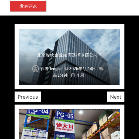
上海餐饮连锁加速，冷链配送如何破解冻品食材
杭州中央厨房布局餐饮连锁，冷链配送如何打通
深圳冷链物流如何护航餐饮连锁？冻品食材流通
武汉冻品配送三要素：控温、时效、低成本如何
重庆冷链布局解冻食材运输密码，餐饮连锁如何
北京餐饮仓配一体化的核心价值与落地实践解析
北京餐饮企业如何选择冷链公司？
流通难题？
稳控品质？
关键一环
全解析
兼得？
作者
作者
作者
作者
作者
作者
作者
lenglian
lenglian
lenglian
lenglian
lenglian
lenglian
lenglian
2026年7月14日
2026年7月14日
2026年7月14日
2026年7月14日
2026年7月14日
2026年7月14日
2026年7月14日
1分钟
1分钟
1分钟
1分钟
1分钟
1分钟
1分钟
4 周
4 周
4 周
4 周
4 周
4 周
4 周
Previous
Next