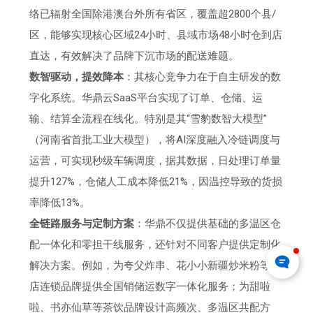
络已辐射全国除港澳台外所有省区，覆盖超2800个县/
区，能够实现核心区域24小时、县域市场48小时仓到店
直达，有效解决了品牌下沉市场的配送难题。
数智驱动，提效降本
：其核心竞争力在于自主研发的数
字化系统。华鼎云SaaS平台实现了订单、仓储、运
输、结算全流程在线化。特别是其“雪豹数智大模型”
（河南省首批工业大模型），将AI深度融入冷链调度与
运营，可实现秒级车辆调度，据其数据，日处理订单量
提升127%，仓储人工成本降低21%，因温控导致的货损
率降低13%。
全链路服务与定制方案
：华鼎不仅提供基础的多温区仓
配一体化和零担干线服务，还针对不同客户提供定制化
解决方案。例如，为夸父炸串、花小小新疆炒米粉等万
店连锁品牌提供全国销储运数字一体化服务；为甜啦
啦、书亦仙草等茶饮品牌设计高频次、多温区共配方