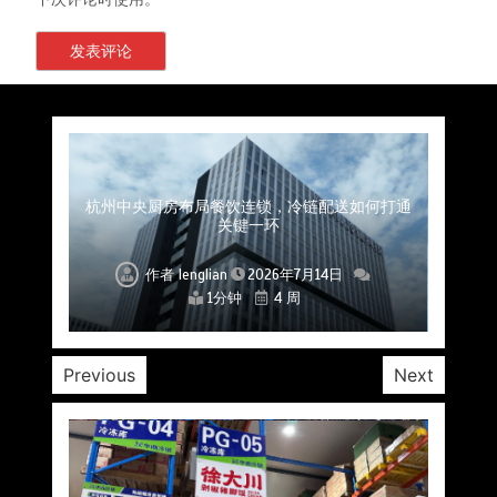
上海餐饮连锁加速，冷链配送如何破解冻品食材
杭州中央厨房布局餐饮连锁，冷链配送如何打通
深圳冷链物流如何护航餐饮连锁？冻品食材流通
武汉冻品配送三要素：控温、时效、低成本如何
重庆冷链布局解冻食材运输密码，餐饮连锁如何
北京餐饮仓配一体化的核心价值与落地实践解析
北京餐饮企业如何选择冷链公司？
流通难题？
稳控品质？
关键一环
全解析
兼得？
作者
作者
作者
作者
作者
作者
作者
lenglian
lenglian
lenglian
lenglian
lenglian
lenglian
lenglian
2026年7月14日
2026年7月14日
2026年7月14日
2026年7月14日
2026年7月14日
2026年7月14日
2026年7月14日
1分钟
1分钟
1分钟
1分钟
1分钟
1分钟
1分钟
4 周
4 周
4 周
4 周
4 周
4 周
4 周
Previous
Next