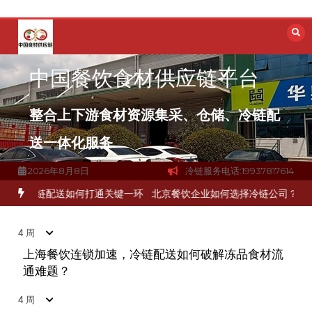
跳
2026年7月14日
1分钟
4 周
至
内
容
中国餐饮食材供应链平台
深圳冷链物流如何护航餐饮连锁？冻品食材流通全解析
4
2026年7月14日
1分钟
4 周
整合上下游食材资源集采、仓储、冷链配
送一体化服务
北京餐饮仓配一体化的核心价值与落地实践解析
5
2026年8月8日
冷链服务电话:19937817614
2026年7月14日
1分钟
4 周
打通关键一环
北京餐饮企业如何选择冷链公司？
上海餐饮连锁加速，
4 周
武汉冻品配送三要素：控温、时效、低成本如何兼得？
6
上海餐饮连锁加速，冷链配送如何破解冻品食材流
2026年7月14日
1分钟
4 周
通难题？
4 周