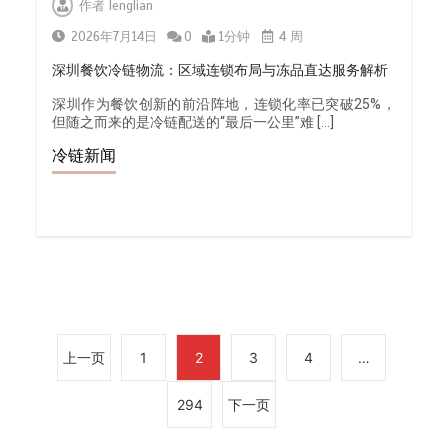
作者
lenglian
2026年7月14日
0
1分钟
4 周
深圳餐饮冷链物流：区域连锁布局与冻品直达服务解析
杭州中央厨房布局餐饮连锁，冷链配
深圳作为餐饮创新的前沿阵地，连锁化率已突破25%，
送如何打通关键一环
但随之而来的是冷链配送的“最后一公里”难 […]
0
1分钟
冷链新闻
北京餐饮企业如何选择冷链公司？
0
1分钟
上一页
1
2
3
4
…
294
下一页
深圳冷链物流如何护航餐饮连锁？冻