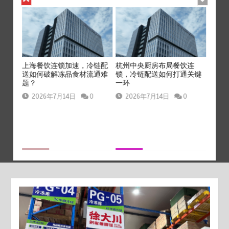
冷链
上海餐饮连锁加速，冷链配
杭州中央厨房布局餐饮连
北京餐
送如何破解冻品食材流通难
锁，冷链配送如何打通关键
公司？
题？
一环
20
2026年7月14日
0
2026年7月14日
0