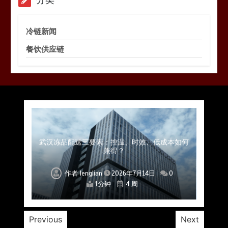
冷链新闻
餐饮供应链
上海餐饮连锁加速，冷链配送如何破解冻品食材
杭州中央厨房布局餐饮连锁，冷链配送如何打通
深圳冷链物流如何护航餐饮连锁？冻品食材流通
武汉冻品配送三要素：控温、时效、低成本如何
重庆冷链布局解冻食材运输密码，餐饮连锁如何
北京餐饮仓配一体化的核心价值与落地实践解析
北京餐饮企业如何选择冷链公司？
流通难题？
稳控品质？
关键一环
全解析
兼得？
作者
作者
作者
作者
作者
作者
作者
lenglian
lenglian
lenglian
lenglian
lenglian
lenglian
lenglian
2026年7月14日
2026年7月14日
2026年7月14日
2026年7月14日
2026年7月14日
2026年7月14日
2026年7月14日
0
0
0
0
0
0
0
1分钟
1分钟
1分钟
1分钟
1分钟
1分钟
1分钟
4 周
4 周
4 周
4 周
4 周
4 周
4 周
Previous
Next