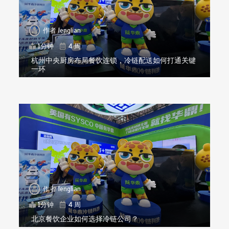
作者
lenglian
1分钟
4 周
杭州中央厨房布局餐饮连锁，冷链配送如何打通关键
一环
作者
lenglian
1分钟
4 周
北京餐饮企业如何选择冷链公司？