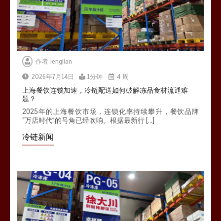
0
1分钟
作者
lenglian
杭州中央厨房布局餐饮连锁，冷链配
送如何打通关键一环
2026年7月14日
1分钟
4 周
0
1分钟
上海餐饮连锁加速，冷链配送如何破解冻品食材流通难
题？
2025年的上海餐饮市场，连锁化率持续攀升，餐饮品牌
“万店时代”的号角已经吹响。根据最新行 […]
冷链新闻
北京餐饮企业如何选择冷链公司？
0
1分钟