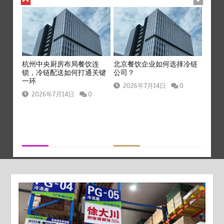
冷链配
杭州中央厨房布局餐饮连
北京餐饮企业如何选择冷链
上海
流通难
锁，冷链配送如何打通关键
公司？
送如
一环
题？
2026年7月14日
0
0
2026年7月14日
0
20