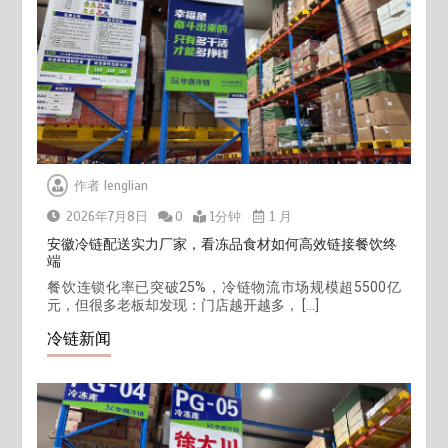
作者
lenglian
2026年7月8日
0
1分钟
1 月
安徽冷链配送实力厂家，看冻品食材如何高效链接餐饮终
端
餐饮连锁化率已突破25%，冷链物流市场规模超5500亿
元，但很多老板却发现：门店越开越多， […]
冷链新闻