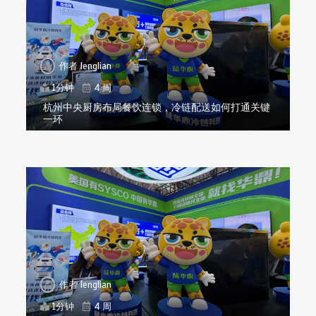
作者
lenglian
1分钟
4 周
杭州中央厨房布局餐饮连锁，冷链配送如何打通关键
一环
作者
lenglian
1分钟
4 周