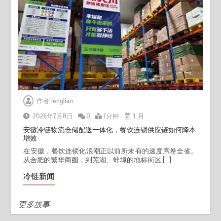
作者
lenglian
2026年7月8日
0
1分钟
1 月
安徽冷链物流仓储配送一体化，餐饮连锁供应链如何降本
增效
在安徽，餐饮连锁化浪潮正以前所未有的速度席卷全省。
从合肥的繁华商圈，到芜湖、蚌埠的地标街区 […]
冷链新闻
更多故事