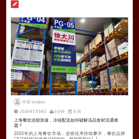
送如何打通关键一环
0
1分钟
北京餐饮企业如何选择冷链公司？
0
1分钟
作者
lenglian
2026年7月14日
1分钟
4 周
上海餐饮连锁加速，冷链配送如何破解冻品食材流通难
题？
2025年的上海餐饮市场，连锁化率持续攀升，餐饮品牌
“万店时代”的号角已经吹响。根据最新行 […]