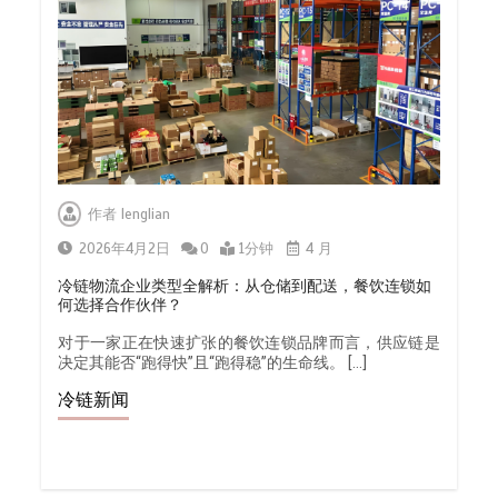
0
1分钟
北京餐饮企业如何选择冷链公司？
0
1分钟
作者
lenglian
2026年4月2日
0
1分钟
4 月
冷链物流企业类型全解析：从仓储到配送，餐饮连锁如
何选择合作伙伴？
深圳冷链物流如何护航餐饮连锁？冻
对于一家正在快速扩张的餐饮连锁品牌而言，供应链是
品食材流通全解析
决定其能否“跑得快”且“跑得稳”的生命线。 […]
0
1分钟
冷链新闻