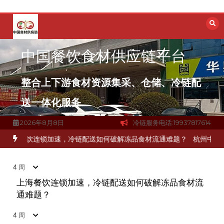
跳
2026年7月14日
1分钟
4 周
至
内
容
中国餐饮食材供应链平台
深圳冷链物流如何护航餐饮连锁？冻品食材流通全解析
4
2026年7月14日
1分钟
4 周
整合上下游食材资源集采、仓储、冷链配
送一体化服务
北京餐饮仓配一体化的核心价值与落地实践解析
5
2026年8月8日
冷链服务电话:19937817614
2026年7月14日
1分钟
4 周
链配送如何破解冻品食材流通难题？
杭州中央厨房布局餐饮连锁，冷链
4 周
武汉冻品配送三要素：控温、时效、低成本如何兼得？
6
上海餐饮连锁加速，冷链配送如何破解冻品食材流
2026年7月14日
1分钟
4 周
通难题？
4 周